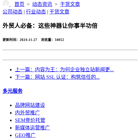
首页
>
动态资讯
>
干货文章
公司动态
|
行业动态
|
干货文章
外贸人必备：这些神器让你事半功倍
更新时间：2024-11-27 浏览量：
34052
返回
上一篇：内容为王：为何企业独立站新闻更...
下一篇：网站 SSL 认证：构筑信任的...
多元服务
品牌网站建设
内外贸推广
SEM竞价托管
新媒体运营推广
GEO推广