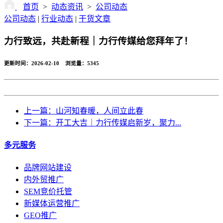
首页
>
动态资讯
>
公司动态
公司动态
|
行业动态
|
干货文章
力行致远，共赴新程｜力行传媒给您拜年了！
更新时间：2026-02-10 浏览量：
5345
返回
上一篇：山河知春暖，人间立此春
下一篇：开工大吉｜力行传媒启新岁，聚力...
多元服务
品牌网站建设
内外贸推广
SEM竞价托管
新媒体运营推广
GEO推广