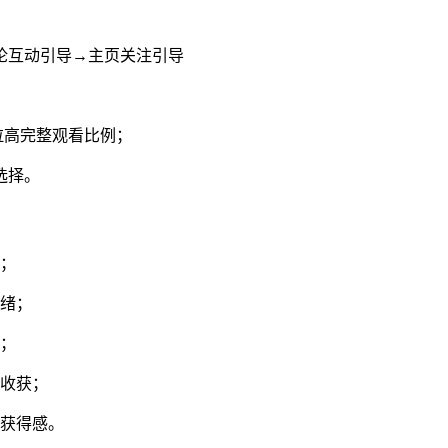
论互动引导→主页关注引导
拉高完整观看比例；
选择。
；
绪；
；
收获；
获得感。